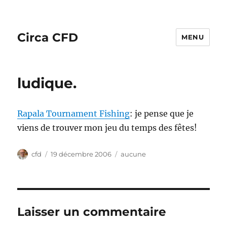
Circa CFD
MENU
ludique.
Rapala Tournament Fishing
: je pense que je
viens de trouver mon jeu du temps des fêtes!
Auteur
Publié
Catégories
cfd
19 décembre 2006
aucune
le
Laisser un commentaire