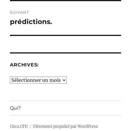
SUIVANT
prédictions.
Publication
suivante :
ARCHIVES:
Archives:
Qui?
Circa CFD
Fièrement propulsé par WordPress