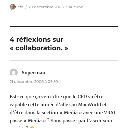
Auteur
Publié
Catégories
cfd
20 décembre 2006
aucune
le
4 réflexions sur
« collaboration. »
Superman
dit :
21 décembre 2006 à 09:50
Est-ce que ça veux dire que le CFD va être
capable cette année d’aller au MacWorld et
d’être dans la section « Media » avec une VRAI
passe « Media » ? Sans passer par l’ascenseur