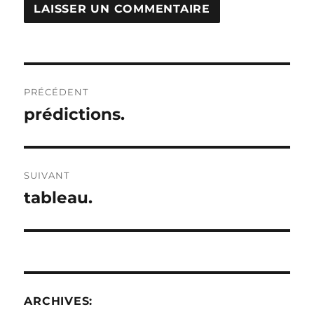
Navigation
PRÉCÉDENT
de
prédictions.
Publication
précédente :
l’article
SUIVANT
tableau.
Publication
suivante :
ARCHIVES: