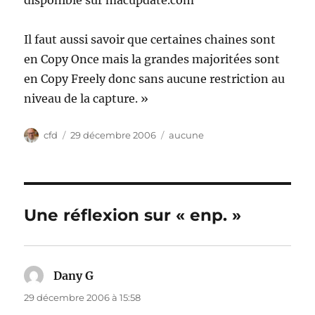
disponible sur macupdate.com
Il faut aussi savoir que certaines chaines sont
en Copy Once mais la grandes majoritées sont
en Copy Freely donc sans aucune restriction au
niveau de la capture. »
Auteur
Publié
Catégories
cfd
29 décembre 2006
aucune
le
Une réflexion sur « enp. »
Dany G
dit :
29 décembre 2006 à 15:58