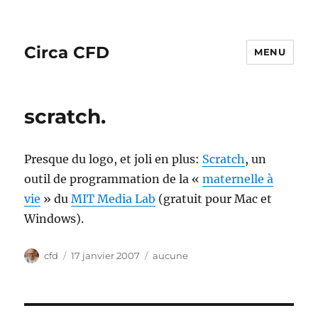
Circa CFD
MENU
scratch.
Presque du logo, et joli en plus:
Scratch
, un
outil de programmation de la «
maternelle à
vie
» du
MIT Media Lab
(gratuit pour Mac et
Windows).
Auteur
Publié
Catégories
cfd
17 janvier 2007
aucune
le