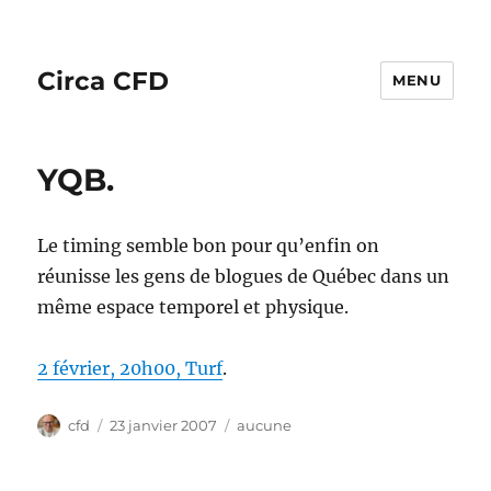
Circa CFD
MENU
YQB.
Le timing semble bon pour qu’enfin on
réunisse les gens de blogues de Québec dans un
même espace temporel et physique.
2 février, 20h00, Turf
.
Auteur
Publié
Catégories
cfd
23 janvier 2007
aucune
le