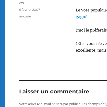
Auteur
cfd
Publié
6 février 2007
Le vote populair
le
Catégories
aucune
gagné
.
(moi je préférais
(Et si vous n’av
excellente, mais
Laisser un commentaire
Votre adresse e-mail ne sera pas publiée.
Les champs obli