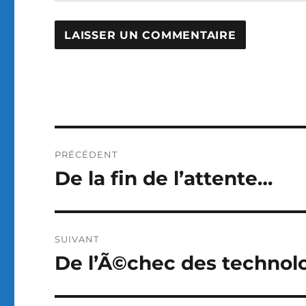
Navigation
PRÉCÉDENT
de
De la fin de l’attente…
Publication
précédente :
l’article
SUIVANT
De l’Ã©chec des technol
Publication
suivante :