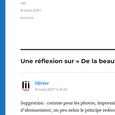
Auteur
cfd
Publié
8 mars 2007
le
Catégories
aucune
Une réflexion sur « De la bea
Olivier
dit :
8 mars 2007 à 16:24
Suggestion : comme pour les photos, impressi
d’abonnement, un peu selon le principe redout