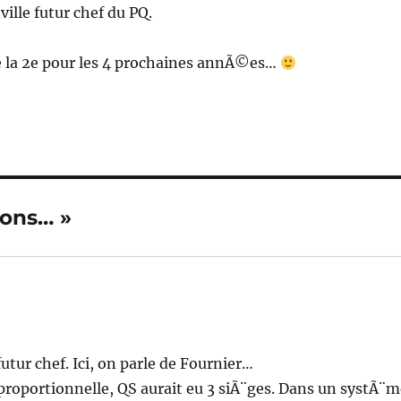
ville futur chef du PQ.
e la 2e pour les 4 prochaines annÃ©es…
ions… »
tur chef. Ici, on parle de Fournier…
e proportionnelle, QS aurait eu 3 siÃ¨ges. Dans un systÃ¨