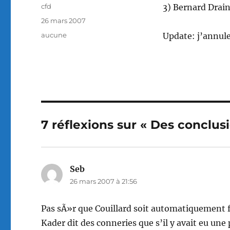
Auteur
cfd
3) Bernard Drain
Publié
26 mars 2007
le
Catégories
aucune
Update: j’annul
7 réflexions sur « Des conclus
Seb
dit :
26 mars 2007 à 21:56
Pas sÃ»r que Couillard soit automatiquement fu
Kader dit des conneries que s’il y avait eu un