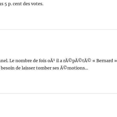
ns 5 p. cent des votes.
nel. Le nombre de fois oÃ¹ il a rÃ©pÃ©tÃ© « Bernard 
 a besoin de laisser tomber ses Ã©motions…