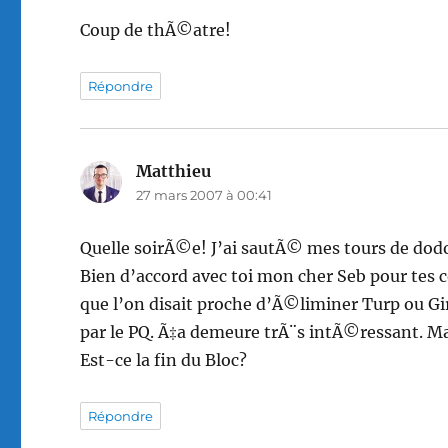
Coup de thÃ©atre!
Répondre
Matthieu
dit :
27 mars 2007 à 00:41
Quelle soirÃ©e! J’ai sautÃ© mes tours de dod
Bien d’accord avec toi mon cher Seb pour tes 
que l’on disait proche d’Ã©liminer Turp ou Gir
par le PQ. Ã‡a demeure trÃ¨s intÃ©ressant.
Est-ce la fin du Bloc?
Répondre