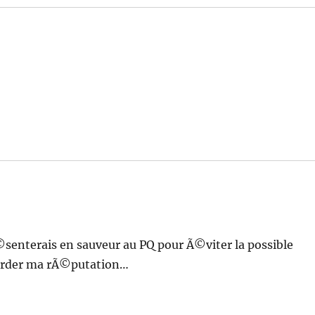
Ã©senterais en sauveur au PQ pour Ã©viter la possible
garder ma rÃ©putation…