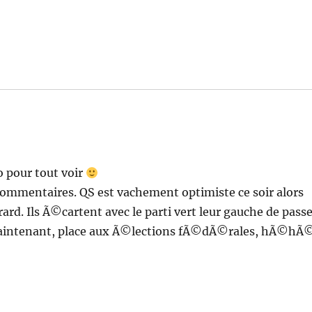
o pour tout voir
commentaires. QS est vachement optimiste ce soir alors
ard. Ils Ã©cartent avec le parti vert leur gauche de pass
 Maintenant, place aux Ã©lections fÃ©dÃ©rales, hÃ©hÃ