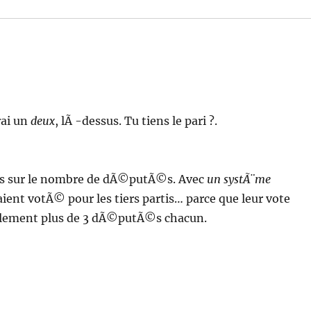
rai un
deux
, lÃ -dessus. Tu tiens le pari ?.
 pas sur le nombre de dÃ©putÃ©s. Avec
un systÃ¨me
aient votÃ© pour les tiers partis… parce que leur vote
ablement plus de 3 dÃ©putÃ©s chacun.