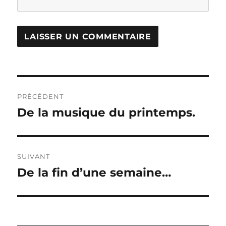
Navigation
PRÉCÉDENT
de
De la musique du printemps.
Publication
précédente :
l’article
SUIVANT
De la fin d’une semaine…
Publication
suivante :