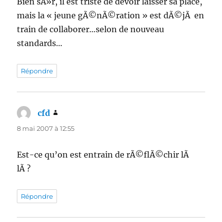
Bien sÃ»r, il est triste de devoir laisser sa place,
mais la « jeune gÃ©nÃ©ration » est dÃ©jÃ en
train de collaborer…selon de nouveau
standards…
Répondre
cfd
dit :
8 mai 2007 à 12:55
Est-ce qu’on est entrain de rÃ©flÃ©chir lÃ
lÃ ?
Répondre