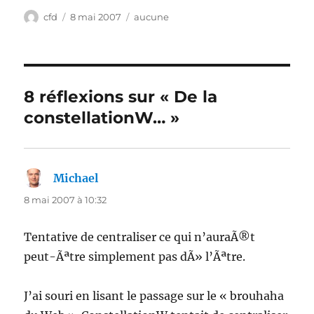
Auteur
Publié
Catégories
cfd
8 mai 2007
aucune
le
8 réflexions sur « De la
constellationW… »
Michael
dit :
8 mai 2007 à 10:32
Tentative de centraliser ce qui n’auraÃ®t
peut-Ãªtre simplement pas dÃ» l’Ãªtre.
J’ai souri en lisant le passage sur le « brouhaha