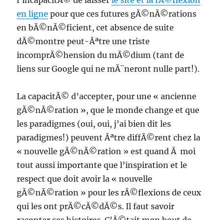
l’incapacitÃ© de laisser
le site et la rÃ©flexion
en ligne
pour que ces futures gÃ©nÃ©rations
en bÃ©nÃ©ficient, cet absence de suite
dÃ©montre peut-Ãªtre une triste
incomprÃ©hension du mÃ©dium (tant de
liens sur Google qui ne mÃ¨neront nulle part!).
La capacitÃ© d’accepter, pour une « ancienne
gÃ©nÃ©ration », que le monde change et que
les paradigmes (oui, oui, j’ai bien dit les
paradigmes!) peuvent Ãªtre diffÃ©rent chez la
« nouvelle gÃ©nÃ©ration » est quand Ã moi
tout aussi importante que l’inspiration et le
respect que doit avoir la « nouvelle
gÃ©nÃ©ration » pour les rÃ©flexions de ceux
qui les ont prÃ©cÃ©dÃ©s. Il faut savoir