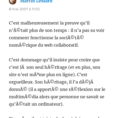
Martin Lessard
dit :
8 mai 2007 à 11:03
C’est malheureusement la preuve qu’il
n’Ã©tait plus de son temps : il n’a pas su voir
comment fonctionne la sociÃ©tÃ©
numÃ©rique du web collaboratif.
C’est dommage qu’il insiste pour croire que
c’est lÃ son seul hÃ©ritage (et en plus, son
site n’est mÃªme plus en ligne). C’est
orgueilleux. Son hÃ©ritage, il l’a dÃ©jÃ
donnÃ© (il a apportÃ© une rÃ©flexion sur le
multimÃ©dia alors que personne ne savait se
qu’Ã©tait un ordinateur).