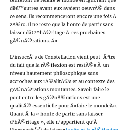
tenteront de refaire le monde en ignorant que
dâ€™autres avant eux avaient oeuvrÃ© dans
ce sens. Ils recommenceront encore une fois Ã
zÃ©ro. Il ne reste que la honte de partir sans
laisser dâ€™hÃ©ritage Ã ces prochaines
gÃ©nÃ©rations. Â»
L’insuccÃ¨s de Constellation vient peut-Ãªtre
du fait que la rÃ©flexion est restÃ©e Ã un
niveau hautement philosophique sans
accroches aux rÃ©alitÃ©s et au contexte des
gÃ©nÃ©rations montantes. Savoir faire le
pont entre les gÃ©nÃ©rations est une
qualitÃ© essentielle pour Â«faire le mondeÂ».
Quant Ã la « honte de partir sans laisser
d’hÃ©ritage », elle n’appartient qu’Ã