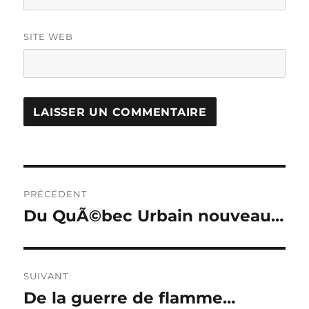
SITE WEB
Navigation
PRÉCÉDENT
de
Du QuÃ©bec Urbain nouveau…
Publication
précédente :
l’article
SUIVANT
De la guerre de flamme…
Publication