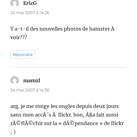
EricG
dit :
24 mai 2007 à 14:26
Y a-t-il des nouvelles photos de hamster Ã
voir???
Répondre
mamzl
dit :
24 mai 2007 à 14:30
arg. je me ronge les ongles depuis deux jours
sans mon accÃ¨s Ã flickr. bon, Ã§a fait aussi
rÃ©flÃ©chir sur la « dÃ©pendance » de flickr
; )