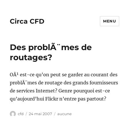
Circa CFD
MENU
Des problÃ¨mes de
routages?
OÃ¹ est-ce qu’on peut se garder au courant des
problÃ¨mes de routage des grands fournisseurs
de services Internet? Genre pourquoi est-ce
qu’aujourd’hui Flickr n’entre pas partout?
Auteur
Publié
Catégories
cfd
24 mai 2007
aucune
le