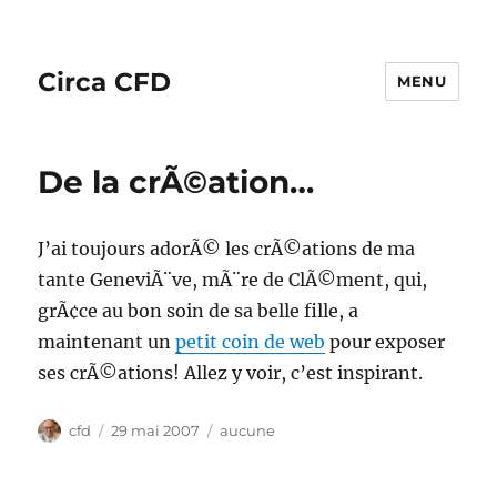
Circa CFD
MENU
De la crÃ©ation…
J’ai toujours adorÃ© les crÃ©ations de ma
tante GeneviÃ¨ve, mÃ¨re de ClÃ©ment, qui,
grÃ¢ce au bon soin de sa belle fille, a
maintenant un
petit coin de web
pour exposer
ses crÃ©ations! Allez y voir, c’est inspirant.
Auteur
Publié
Catégories
cfd
29 mai 2007
aucune
le