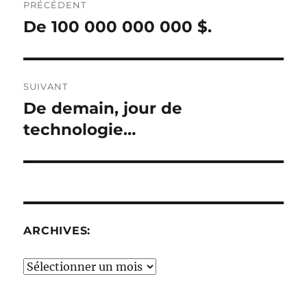
PRÉCÉDENT
de
De 100 000 000 000 $.
Publication
précédente :
l’article
SUIVANT
De demain, jour de
Publication
suivante :
technologie…
ARCHIVES:
Archives: