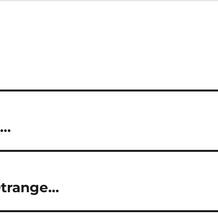
e…
©trange…