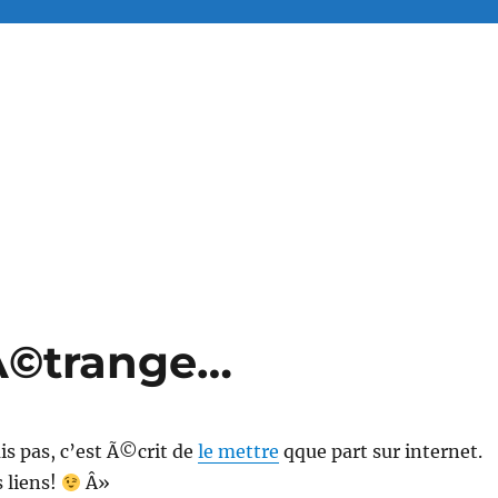
Ã©trange…
ais pas, c’est Ã©crit de
le mettre
qque part sur internet.
 liens!
Â»