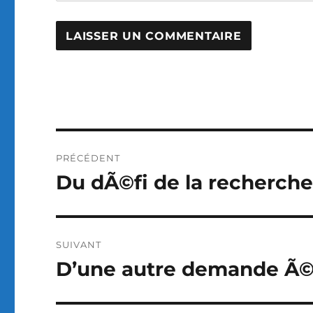
Navigation
PRÉCÉDENT
de
Du dÃ©fi de la recherch
Publication
précédente :
l’article
SUIVANT
D’une autre demande Ã
Publication
suivante :