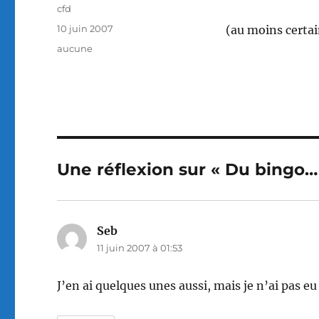
Auteur
cfd
Publié
10 juin 2007
(au moins certa
le
Catégories
aucune
Une réflexion sur « Du bingo…
Seb
dit :
11 juin 2007 à 01:53
J’en ai quelques unes aussi, mais je n’ai pas e