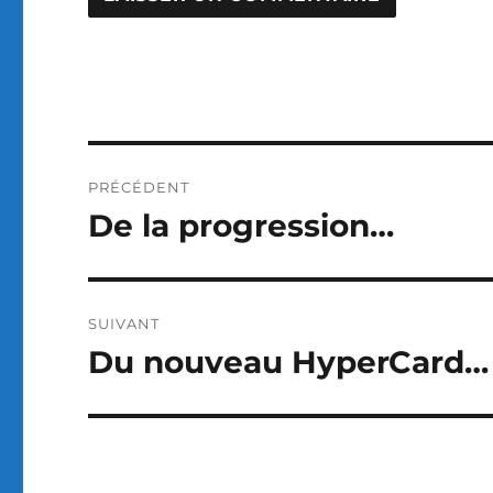
Navigation
PRÉCÉDENT
de
De la progression…
Publication
précédente :
l’article
SUIVANT
Du nouveau HyperCard…
Publication
suivante :