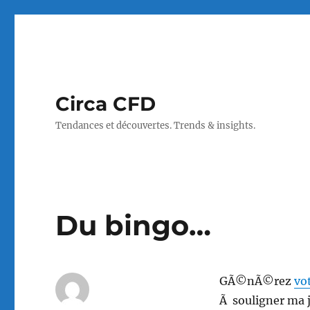
Circa CFD
Tendances et découvertes. Trends & insights.
Du bingo…
GÃ©nÃ©rez
vo
Ã souligner ma j