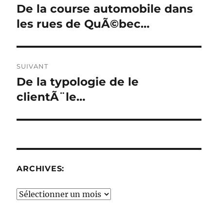
de
De la course automobile dans
Publication
précédente :
les rues de QuÃ©bec…
l’article
SUIVANT
De la typologie de le
Publication
suivante :
clientÃ¨le…
ARCHIVES:
Archives: