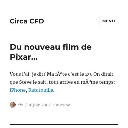
Circa CFD
MENU
Du nouveau film de
Pixar…
Vous l’ai-je dit? Ma fÃªte c’est le 29. On dirait
que Steve le sait, tout arrive en mÃªme temps:
iPhone
,
Ratatouille
.
Auteur
Publié
Catégories
cfd
16 juin 2007
aucune
le