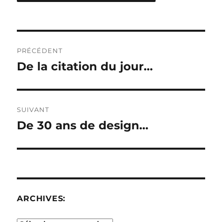
Navigation
PRÉCÉDENT
de
De la citation du jour…
Publication
précédente :
l’article
SUIVANT
De 30 ans de design…
Publication
suivante :
ARCHIVES: