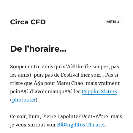
Circa CFD
MENU
De l’horaire…
Souper entre amis qui s’Ã©tire (le souper, pas
les amis), puis pas de Festival hier soir… Pas si
triste que Ã§a pour Manu Chao, mais vraiment
peinÃ© d’avoir manquÃ© les
Puppini Sisters
(
photos ici
).
Ce soir, hum, Pierre Lapointe? Peut-Ãªtre, mais
je veux surtout voir
BÃ¤ngditos Theater
.