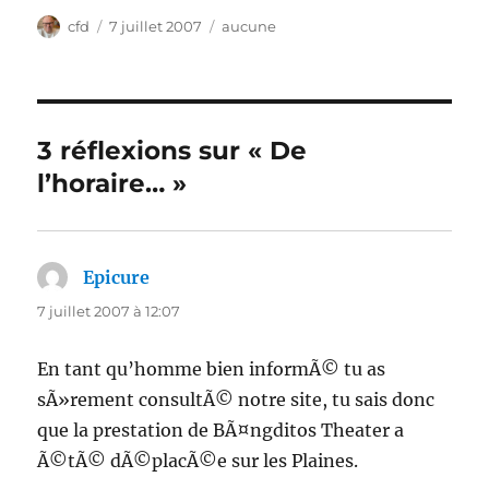
Auteur
Publié
Catégories
cfd
7 juillet 2007
aucune
le
3 réflexions sur « De
l’horaire… »
Epicure
dit :
7 juillet 2007 à 12:07
En tant qu’homme bien informÃ© tu as
sÃ»rement consultÃ© notre site, tu sais donc
que la prestation de BÃ¤ngditos Theater a
Ã©tÃ© dÃ©placÃ©e sur les Plaines.