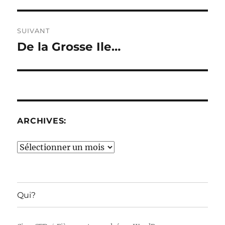
SUIVANT
De la Grosse Ile…
Publication
suivante :
ARCHIVES:
Archives:
Qui?