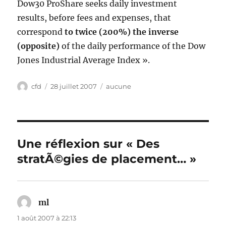
Dow30 ProShare seeks daily investment
results, before fees and expenses, that
correspond
to twice (200%) the inverse
(opposite)
of the daily performance of the Dow
Jones Industrial Average Index ».
Auteur
Publié
Catégories
cfd
28 juillet 2007
aucune
le
Une réflexion sur « Des
stratÃ©gies de placement… »
ml
dit :
1 août 2007 à 22:13