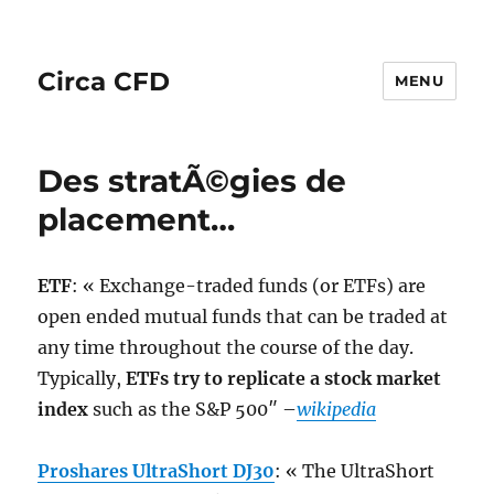
Circa CFD
MENU
Des stratÃ©gies de
placement…
ETF
: « Exchange-traded funds (or ETFs) are
open ended mutual funds that can be traded at
any time throughout the course of the day.
Typically,
ETFs try to replicate a stock market
index
such as the S&P 500″ –
wikipedia
Proshares UltraShort DJ30
: « The UltraShort