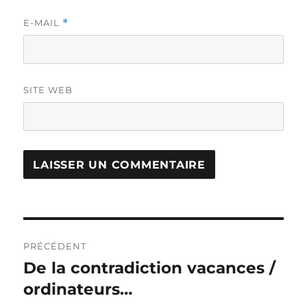
E-MAIL
*
SITE WEB
Navigation
PRÉCÉDENT
de
De la contradiction vacances /
Publication
précédente :
ordinateurs…
l’article