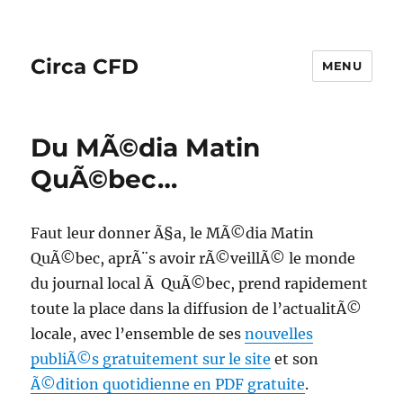
Circa CFD
MENU
Du MÃ©dia Matin
QuÃ©bec…
Faut leur donner Ã§a, le MÃ©dia Matin
QuÃ©bec, aprÃ¨s avoir rÃ©veillÃ© le monde
du journal local Ã QuÃ©bec, prend rapidement
toute la place dans la diffusion de l’actualitÃ©
locale, avec l’ensemble de ses
nouvelles
publiÃ©s gratuitement sur le site
et son
Ã©dition quotidienne en PDF gratuite
.