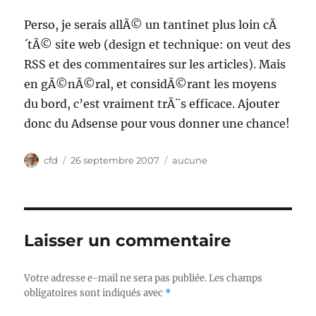
Perso, je serais allÃ© un tantinet plus loin cÃ
´tÃ© site web (design et technique: on veut des
RSS et des commentaires sur les articles). Mais
en gÃ©nÃ©ral, et considÃ©rant les moyens
du bord, c’est vraiment trÃ¨s efficace. Ajouter
donc du Adsense pour vous donner une chance!
Auteur
Publié
Catégories
cfd
26 septembre 2007
aucune
le
Laisser un commentaire
Votre adresse e-mail ne sera pas publiée.
Les champs
obligatoires sont indiqués avec
*