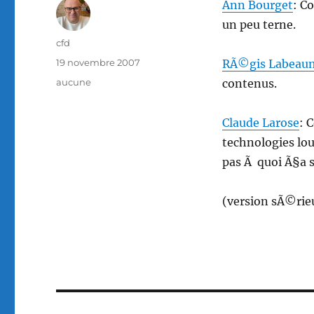
Ann Bourget
: C
un peu terne.
Auteur
cfd
Publié
19 novembre 2007
RÃ©gis Labeau
le
Catégories
aucune
contenus.
Claude Larose
: 
technologies lour
pas Ã quoi Ã§a s
(version sÃ©rie