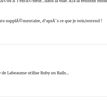
Ã©os Ã l’extÃ©rieur…dans la ville. Ã‡a la rendrait moi
ts supplÃ©mentaire, d’aprÃ¨s ce que je vois/entend !
te de Labeaume utilise Ruby on Rails…