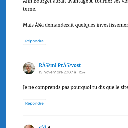
Ann Bourget aurait avantage Ã tourner ses vid
terne.
Mais Ã§a demanderait quelques investissemen
Répondre
RÃ©mi PrÃ©vost
dit :
19 novembre 2007 à 11:54
Je ne comprends pas pourquoi tu dis que le si
Répondre
cfd
dit :