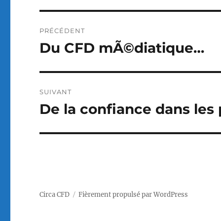
Navigation
PRÉCÉDENT
de
Du CFD mÃ©diatique…
Publication
précédente :
l’article
SUIVANT
De la confiance dans les
Publication
suivante :
Circa CFD
Fièrement propulsé par WordPress