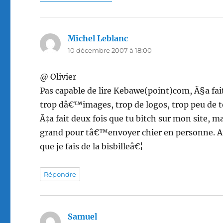
Michel Leblanc
dit :
10 décembre 2007 à 18:00
@ Olivier
Pas capable de lire Kebawe(point)com, Ã§a fai
trop dâ€™images, trop de logos, trop peu de 
Ã‡a fait deux fois que tu bitch sur mon site, m
grand pour tâ€™envoyer chier en personne. Au
que je fais de la bisbilleâ€¦
Répondre
Samuel
dit :