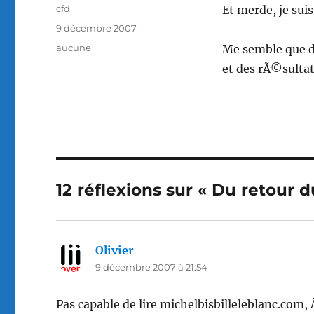
Auteur
cfd
Et merde, je su
Publié
9 décembre 2007
le
Catégories
aucune
Me semble que de
et des rÃ©sulta
12 réflexions sur « Du retour
Olivier
dit :
9 décembre 2007 à 21:54
Pas capable de lire michelbisbilleleblanc.com, 