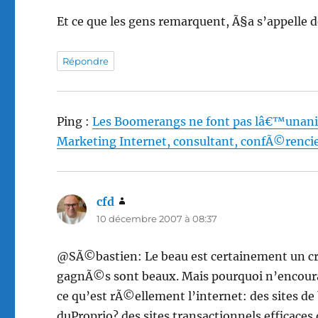
Et ce que les gens remarquent, Ã§a s’appelle 
Répondre
Ping :
Les Boomerangs ne font pas lâ€™unani
Marketing Internet, consultant, confÃ©rencie
cfd
dit :
10 décembre 2007 à 08:37
@SÃ©bastien: Le beau est certainement un critÃ
gagnÃ©s sont beaux. Mais pourquoi n’encoura
ce qu’est rÃ©ellement l’internet: des sites d
duProprio? des sites transactionnels efficaces