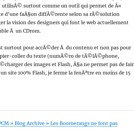
t utilisÃ© surtout comme un outil qui permet de Â«
 site d’une faÃ§on diffÃ©rente selon sa rÃ©solution
ger la vision des designers qui font le web actuellement
mble Ã un CDrom.
est surtout pour accÃ©der Ã du contenu et non pas pour
 copier-coller du texte (numÃ©ro de tÃ©lÃ©phone,
charger des images et Flash, Ã§a ne permet pas de fair
un site 100% Flash, je ferme la fenÃªtre en moins de 15
PCM » Blog Archive » Les Boomerangs ne font pas