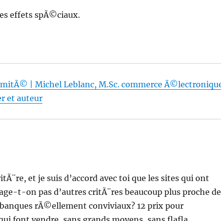
des effets spÃ©ciaux.
mitÃ© | Michel Leblanc, M.Sc. commerce Ã©lectronique
r et auteur
¨re, et je suis d’accord avec toi que les sites qui ont
ge-t-on pas d’autres critÃ¨res beaucoup plus proche d
e banques rÃ©ellement conviviaux? 12 prix pour
 qui font vendre, sans grands moyens, sans flafla…