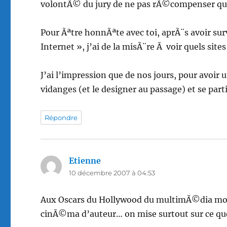
volontÃ© du jury de ne pas rÃ©compenser que 
Pour Ãªtre honnÃªte avec toi, aprÃ¨s avoir sur
Internet », j’ai de la misÃ¨re Ã voir quels sit
J’ai l’impression que de nos jours, pour avoir u
vidanges (et le designer au passage) et se par
Répondre
Etienne
dit :
10 décembre 2007 à 04:53
Aux Oscars du Hollywood du multimÃ©dia mo
cinÃ©ma d’auteur… on mise surtout sur ce qu