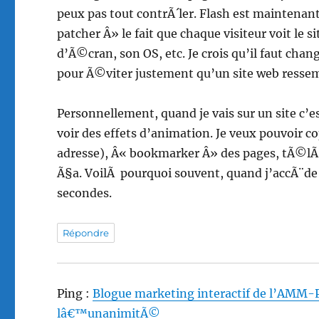
peux pas tout contrÃ´ler. Flash est maintenan
patcher Â» le fait que chaque visiteur voit le
d’Ã©cran, son OS, etc. Je crois qu’il faut chan
pour Ã©viter justement qu’un site web resse
Personnellement, quand je vais sur un site c’
voir des effets d’animation. Je veux pouvoir
adresse), Â« bookmarker Â» des pages, tÃ©lÃ©
Ã§a. VoilÃ pourquoi souvent, quand j’accÃ¨de 
secondes.
Répondre
Ping :
Blogue marketing interactif de l’AMM-
lâ€™unanimitÃ©