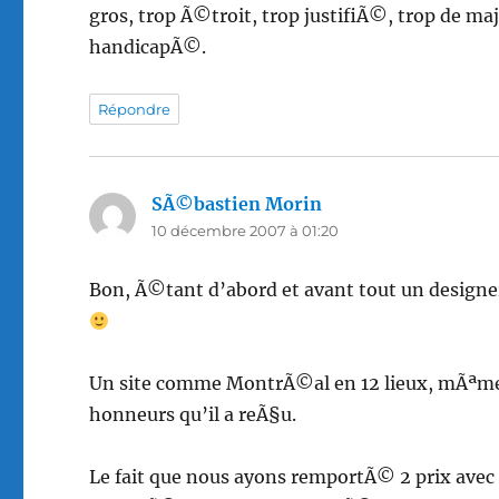
gros, trop Ã©troit, trop justifiÃ©, trop de ma
handicapÃ©.
Répondre
SÃ©bastien Morin
dit :
10 décembre 2007 à 01:20
Bon, Ã©tant d’abord et avant tout un designer, 
Un site comme MontrÃ©al en 12 lieux, mÃªme 
honneurs qu’il a reÃ§u.
Le fait que nous ayons remportÃ© 2 prix ave