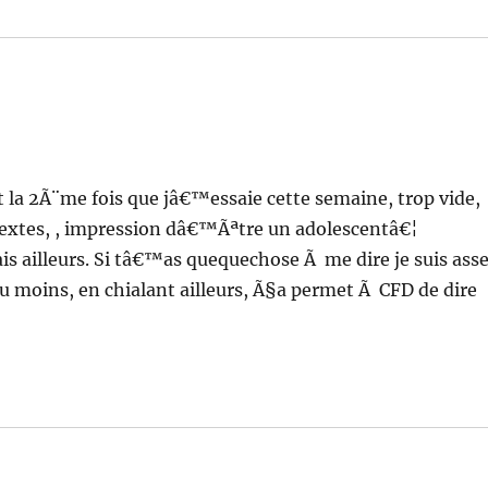
t la 2Ã¨me fois que jâ€™essaie cette semaine, trop vide,
textes, , impression dâ€™Ãªtre un adolescentâ€¦
ais ailleurs. Si tâ€™as quequechose Ã me dire je suis ass
 moins, en chialant ailleurs, Ã§a permet Ã CFD de dire