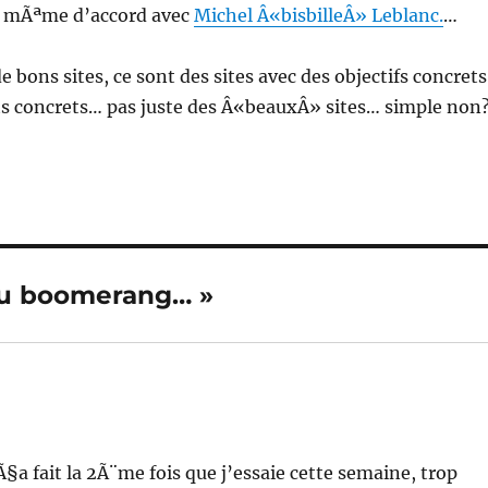
is mÃªme d’accord avec
Michel Â«bisbilleÂ» Leblanc.
…
 bons sites, ce sont des sites avec des objectifs concrets
ts concrets… pas juste des Â«beauxÂ» sites… simple non
 du boomerang… »
Ã§a fait la 2Ã¨me fois que j’essaie cette semaine, trop