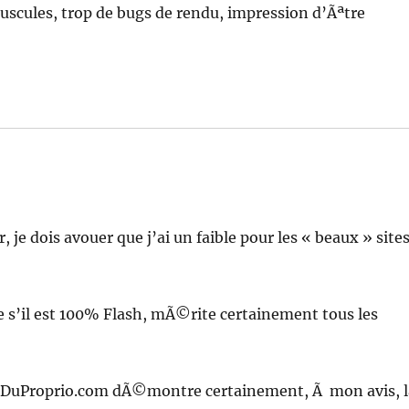
juscules, trop de bugs de rendu, impression d’Ãªtre
je dois avouer que j’ai un faible pour les « beaux » site
s’il est 100% Flash, mÃ©rite certainement tous les
c DuProprio.com dÃ©montre certainement, Ã mon avis, l