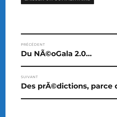
Navigation
PRÉCÉDENT
de
Du NÃ©oGala 2.0…
Publication
précédente :
l’article
SUIVANT
Des prÃ©dictions, parce
Publication
suivante :