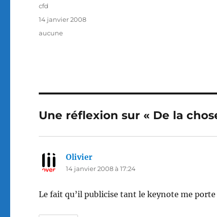
Auteur
cfd
Publié
14 janvier 2008
le
Catégories
aucune
Une réflexion sur « De la chose
Olivier
dit :
14 janvier 2008 à 17:24
Le fait qu’il publicise tant le keynote me port