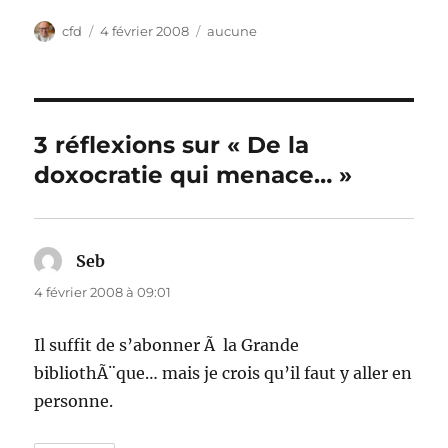
Auteur
Publié
Catégories
cfd
4 février 2008
aucune
le
3 réflexions sur « De la
doxocratie qui menace… »
Seb
dit :
4 février 2008 à 09:01
Il suffit de s’abonner Ã la Grande
bibliothÃ¨que… mais je crois qu’il faut y aller en
personne.