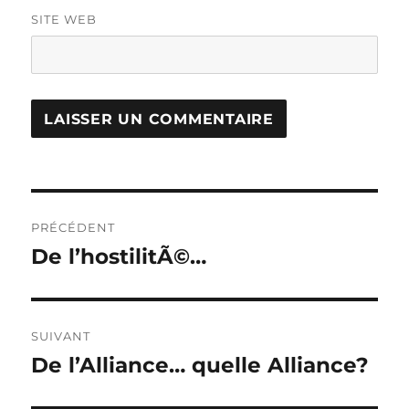
SITE WEB
Navigation
PRÉCÉDENT
de
De l’hostilitÃ©…
Publication
précédente :
l’article
SUIVANT
De l’Alliance… quelle Alliance?
Publication
suivante :