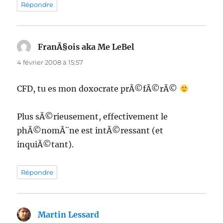
Répondre
FranÃ§ois aka Me LeBel
dit :
4 février 2008 à 15:57
CFD, tu es mon doxocrate prÃ©fÃ©rÃ©
Plus sÃ©rieusement, effectivement le
phÃ©nomÃ¨ne est intÃ©ressant (et
inquiÃ©tant).
Répondre
Martin Lessard
dit :