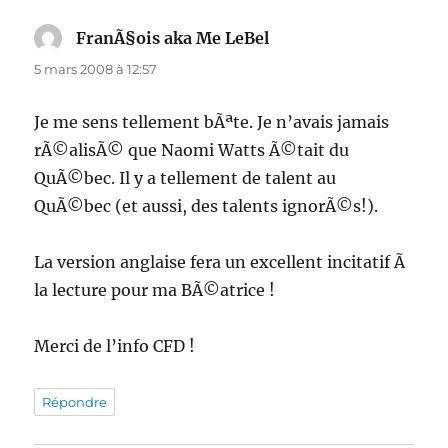
FranÃ§ois aka Me LeBel
dit :
5 mars 2008 à 12:57
Je me sens tellement bÃªte. Je n’avais jamais
rÃ©alisÃ© que Naomi Watts Ã©tait du
QuÃ©bec. Il y a tellement de talent au
QuÃ©bec (et aussi, des talents ignorÃ©s!).
La version anglaise fera un excellent incitatif Ã
la lecture pour ma BÃ©atrice !
Merci de l’info CFD !
Répondre