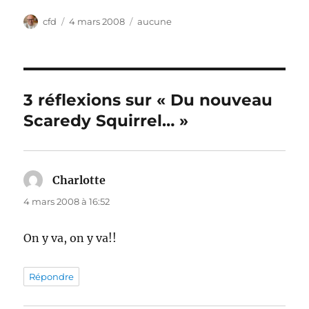
Auteur
Publié
Catégories
cfd
4 mars 2008
aucune
le
3 réflexions sur « Du nouveau
Scaredy Squirrel… »
Charlotte
dit :
4 mars 2008 à 16:52
On y va, on y va!!
Répondre