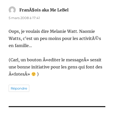
FranÃ§ois aka Me LeBel
dit :
5 mars 2008 à 17:41
Oops, je voulais dire Melanie Watt. Naomie
Watts, c’est un peu moins pour les activitÃ©s
en famille…
(Carl, un bouton Â«editer le messageÂ» serait
une bonne initiative pour les gens qui font des
Â«fotesÂ»
)
Répondre