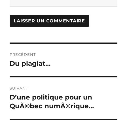
Navigation
PRÉCÉDENT
de
Du plagiat…
Publication
précédente :
l’article
SUIVANT
D’une politique pour un
Publication
suivante :
QuÃ©bec numÃ©rique…