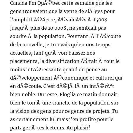
Canada Fm QuÃ©bec cette semaine que les
gens trouvaient que la vente de siÃ¨ges pour
l’amphithÃ©Ã¢tre, Ã©valuÃ©s Ã 1500$
jusqu’Ã plus de 10 000$, ne semblait pas
sourire Ã la population. Pourtant, Ã l’Ã©coute
de la nouvelle, je trouvais qu’en nos temps
actuelles, tant qu’Ã voir baisser nos
placements, la diversification Ã©tait Ã tout le
moins intÃ©ressante quand on pense au
dÃ©veloppement Ã©conomique et culturel qui
en dÃ©coule. C’est dÃ©jÃ lÃ un intÃ©rÃªt
bien noble. Du reste, Floglia ce matin donnait
bien le ton Ã une tranche de la population sur
la vision des gens pour ce genre de projets. Tu
as certainement lu, mais j’en profite pour le
partager Ã tes lecteurs. Au plaisir!