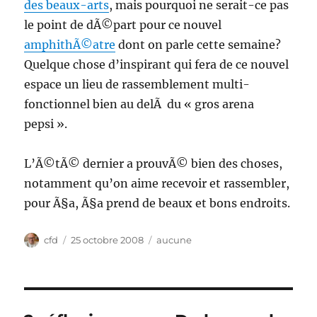
des beaux-arts
, mais pourquoi ne serait-ce pas
le point de dÃ©part pour ce nouvel
amphithÃ©atre
dont on parle cette semaine?
Quelque chose d’inspirant qui fera de ce nouvel
espace un lieu de rassemblement multi-
fonctionnel bien au delÃ du « gros arena
pepsi ».
L’Ã©tÃ© dernier a prouvÃ© bien des choses,
notamment qu’on aime recevoir et rassembler,
pour Ã§a, Ã§a prend de beaux et bons endroits.
Auteur
Publié
Catégories
cfd
25 octobre 2008
aucune
le