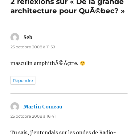
2 réflexions sur « De la grande
architecture pour QuÃ©bec? »
Seb
dit :
25 octobre 2008 à 11:59
masculin amphithÃ©Ã¢tre.
Répondre
Martin Comeau
dit :
25 octobre 2008 à 16:41
Tu sais, j’entendais sur les ondes de Radio-