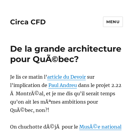
Circa CFD
MENU
De la grande architecture
pour QuÃ©bec?
Je lis ce matin l’
article du Devoir
sur
l’implication de
Paul Andreu
dans le projet 2.22
Ã MontrÃ©al, et je me dis qu’il serait temps
qu’on ait les mÃªmes ambitions pour
QuÃ©bec, non?!
On chuchotte dÃ©jÃ pour le
MusÃ©e national