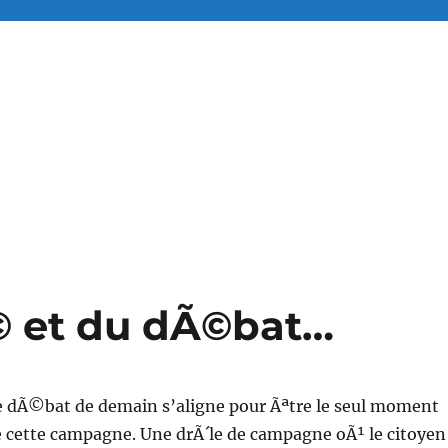
Ã© et du dÃ©bat…
 le dÃ©bat de demain s’aligne pour Ãªtre le seul moment
 cette campagne. Une drÃ´le de campagne oÃ¹ le citoyen