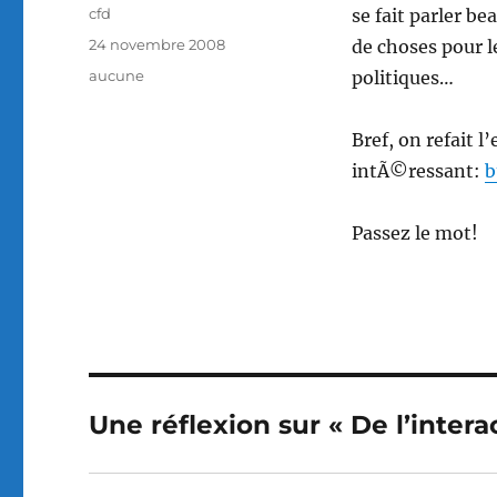
Auteur
cfd
se fait parler b
Publié
24 novembre 2008
de choses pour le
le
Catégories
aucune
politiques…
Bref, on refait l
intÃ©ressant:
b
Passez le mot!
Une réflexion sur « De l’inter