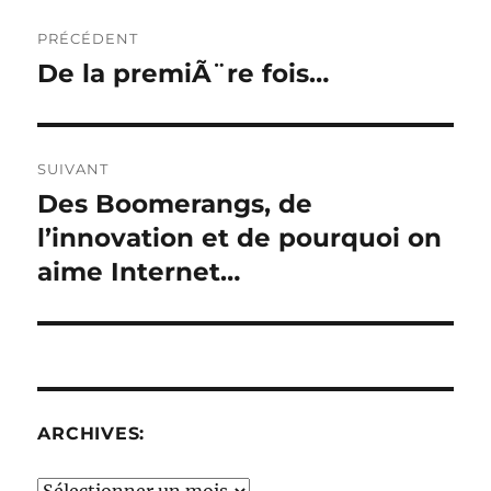
Navigation
PRÉCÉDENT
de
De la premiÃ¨re fois…
Publication
précédente :
l’article
SUIVANT
Des Boomerangs, de
Publication
suivante :
l’innovation et de pourquoi on
aime Internet…
ARCHIVES:
Archives: