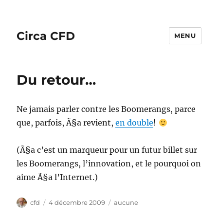
Circa CFD
MENU
Du retour…
Ne jamais parler contre les Boomerangs, parce
que, parfois, Ã§a revient,
en double
!
(Ã§a c’est un marqueur pour un futur billet sur
les Boomerangs, l’innovation, et le pourquoi on
aime Ã§a l’Internet.)
Auteur
Publié
Catégories
cfd
4 décembre 2009
aucune
le