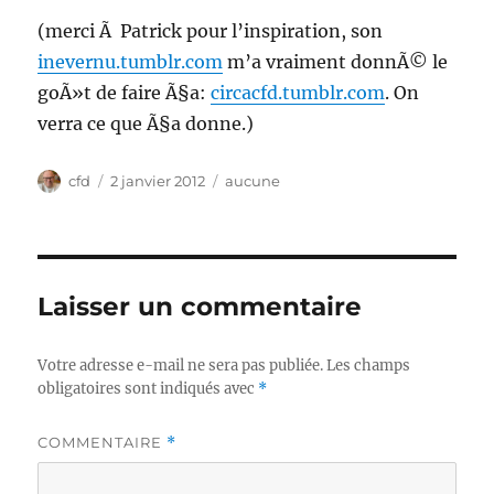
(merci Ã Patrick pour l’inspiration, son
inevernu.tumblr.com
m’a vraiment donnÃ© le
goÃ»t de faire Ã§a:
circacfd.tumblr.com
. On
verra ce que Ã§a donne.)
Auteur
Publié
Catégories
cfd
2 janvier 2012
aucune
le
Laisser un commentaire
Votre adresse e-mail ne sera pas publiée.
Les champs
obligatoires sont indiqués avec
*
COMMENTAIRE
*