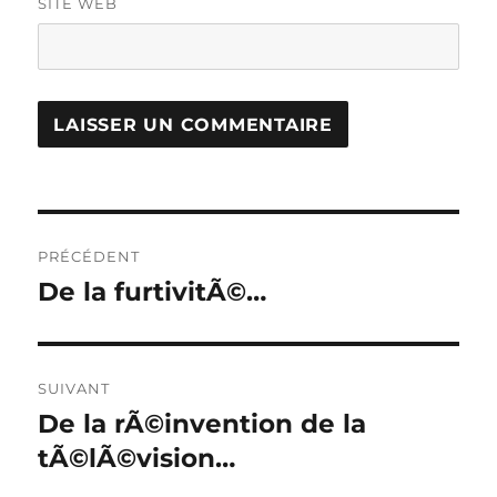
SITE WEB
Navigation
PRÉCÉDENT
de
De la furtivitÃ©…
Publication
précédente :
l’article
SUIVANT
De la rÃ©invention de la
Publication
suivante :
tÃ©lÃ©vision…