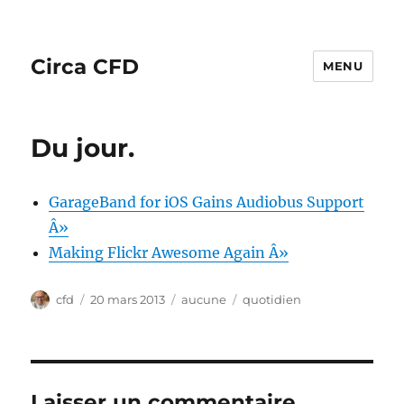
Circa CFD
MENU
Du jour.
GarageBand for iOS Gains Audiobus Support
Â»
Making Flickr Awesome Again Â»
Auteur
Publié
Catégories
Étiquettes
cfd
20 mars 2013
aucune
quotidien
le
Laisser un commentaire