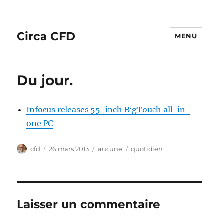
Circa CFD
MENU
Du jour.
Infocus releases 55-inch BigTouch all-in-
one PC
Auteur
Publié
Catégories
Étiquettes
cfd
26 mars 2013
aucune
quotidien
le
Laisser un commentaire