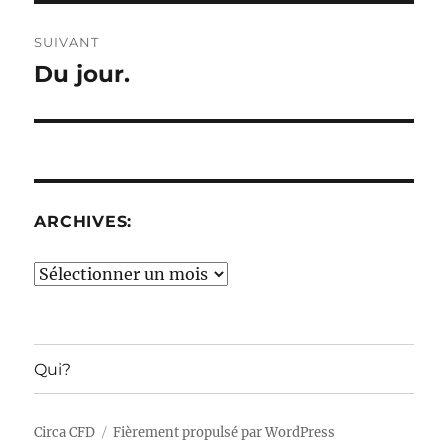
SUIVANT
Du jour.
Publication
suivante :
ARCHIVES:
Archives:
Qui?
Circa CFD
Fièrement propulsé par WordPress