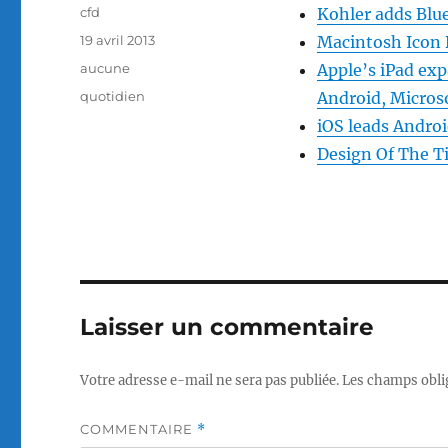
Auteur
cfd
Kohler adds Blue
Publié
19 avril 2013
Macintosh Icon 
le
Catégories
aucune
Apple’s iPad exp
Étiquettes
quotidien
Android, Microso
iOS leads Androi
Design Of The T
Laisser un commentaire
Votre adresse e-mail ne sera pas publiée.
Les champs obli
COMMENTAIRE
*