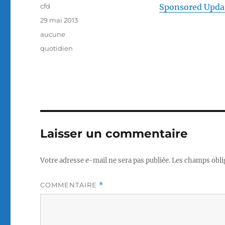
Auteur
cfd
Sponsored Upda
Publié
29 mai 2013
le
Catégories
aucune
Étiquettes
quotidien
Laisser un commentaire
Votre adresse e-mail ne sera pas publiée.
Les champs obli
COMMENTAIRE
*