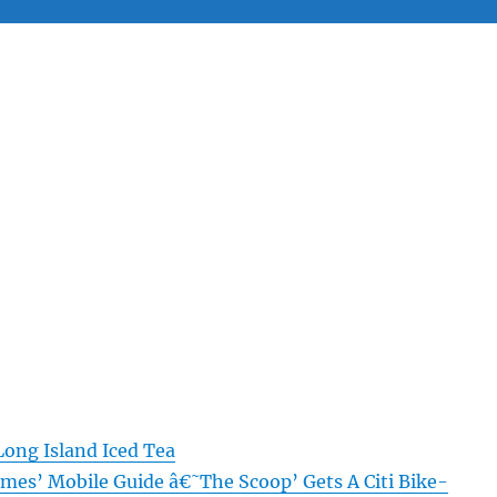
Long Island Iced Tea
mes’ Mobile Guide â€˜The Scoop’ Gets A Citi Bike-