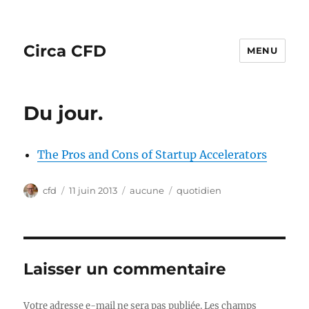
Circa CFD
MENU
Du jour.
The Pros and Cons of Startup Accelerators
Auteur
Publié
Catégories
Étiquettes
cfd
11 juin 2013
aucune
quotidien
le
Laisser un commentaire
Votre adresse e-mail ne sera pas publiée.
Les champs