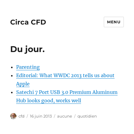
Circa CFD
MENU
Du jour.
Parenting
Editorial: What WWDC 2013 tells us about
Apple
Satechi 7 Port USB 3.0 Premium Aluminum
Hub looks good, works well
Auteur
Publié
Catégories
Étiquettes
cfd
16 juin 2013
aucune
quotidien
le