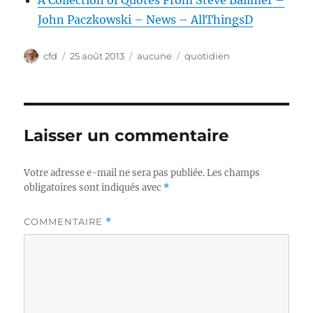
A Collection of Quotes From Steve Ballmer –
John Paczkowski – News – AllThingsD
Auteur
Publié
Catégories
Étiquettes
cfd
25 août 2013
aucune
quotidien
le
Laisser un commentaire
Votre adresse e-mail ne sera pas publiée.
Les champs
obligatoires sont indiqués avec
*
COMMENTAIRE
*