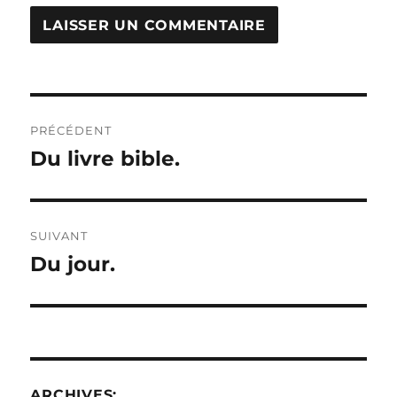
Navigation
PRÉCÉDENT
de
Du livre bible.
Publication
précédente :
l’article
SUIVANT
Du jour.
Publication
suivante :
ARCHIVES: