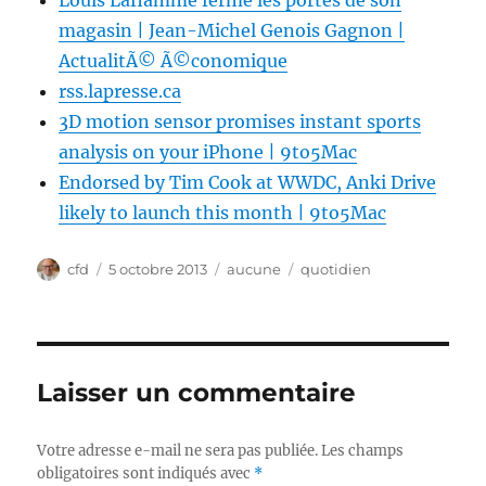
Louis Laflamme ferme les portes de son
magasin | Jean-Michel Genois Gagnon |
ActualitÃ© Ã©conomique
rss.lapresse.ca
3D motion sensor promises instant sports
analysis on your iPhone | 9to5Mac
Endorsed by Tim Cook at WWDC, Anki Drive
likely to launch this month | 9to5Mac
Auteur
Publié
Catégories
Étiquettes
cfd
5 octobre 2013
aucune
quotidien
le
Laisser un commentaire
Votre adresse e-mail ne sera pas publiée.
Les champs
obligatoires sont indiqués avec
*