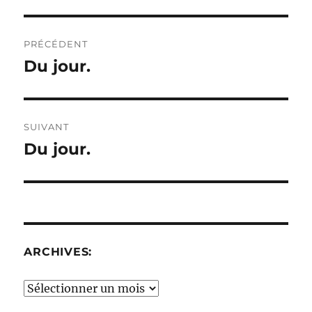
Navigation
PRÉCÉDENT
de
Du jour.
Publication
précédente :
l’article
SUIVANT
Du jour.
Publication
suivante :
ARCHIVES:
Archives: