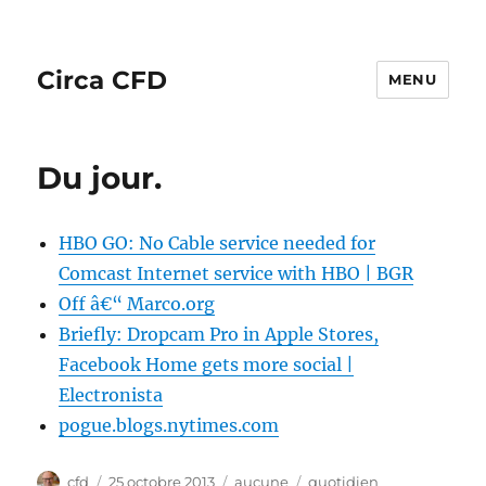
Circa CFD
MENU
Du jour.
HBO GO: No Cable service needed for
Comcast Internet service with HBO | BGR
Off â€“ Marco.org
Briefly: Dropcam Pro in Apple Stores,
Facebook Home gets more social |
Electronista
pogue.blogs.nytimes.com
Auteur
Publié
Catégories
Étiquettes
cfd
25 octobre 2013
aucune
quotidien