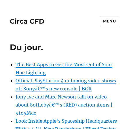
Circa CFD
MENU
Du jour.
The Best Apps to Get the Most Out of Your
Hue Lighting
Official PlayStation 4 unboxing video shows
off Sonyâ€™s new console | BGR
Jony Ive and Marc Newson talk on video
about Sothebyâ€™s (RED) auction items |
9to5Mac
Look Inside Apple's Spaceship Headquarters