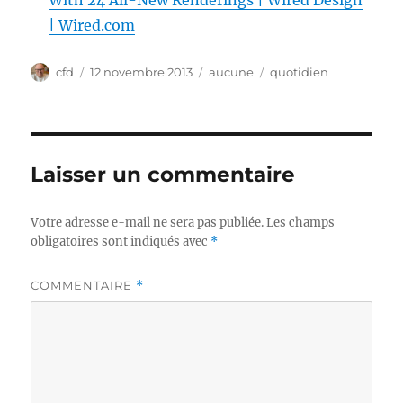
With 24 All-New Renderings | Wired Design
| Wired.com
Auteur
Publié
Catégories
Étiquettes
cfd
12 novembre 2013
aucune
quotidien
le
Laisser un commentaire
Votre adresse e-mail ne sera pas publiée.
Les champs
obligatoires sont indiqués avec
*
COMMENTAIRE
*