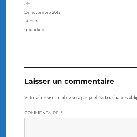
Auteur
cfd
Publié
24 novembre 2013
le
Catégories
aucune
Étiquettes
quotidien
Laisser un commentaire
Votre adresse e-mail ne sera pas publiée.
Les champs obli
COMMENTAIRE
*