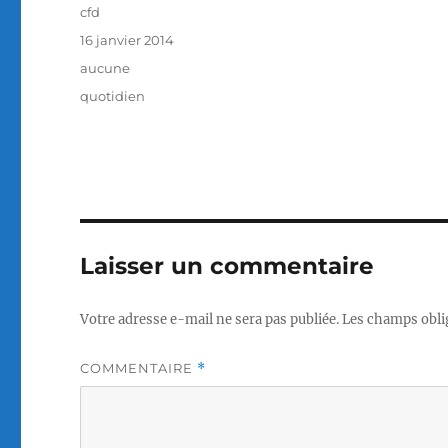
Auteur
cfd
Publié
16 janvier 2014
le
Catégories
aucune
Étiquettes
quotidien
Laisser un commentaire
Votre adresse e-mail ne sera pas publiée.
Les champs obli
COMMENTAIRE
*