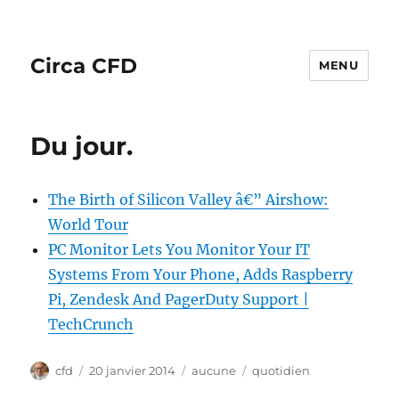
Circa CFD
MENU
Du jour.
The Birth of Silicon Valley â€” Airshow:
World Tour
PC Monitor Lets You Monitor Your IT
Systems From Your Phone, Adds Raspberry
Pi, Zendesk And PagerDuty Support |
TechCrunch
Auteur
Publié
Catégories
Étiquettes
cfd
20 janvier 2014
aucune
quotidien
le