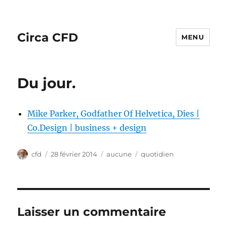
Circa CFD
MENU
Du jour.
Mike Parker, Godfather Of Helvetica, Dies |
Co.Design | business + design
Auteur
Publié
Catégories
Étiquettes
cfd
28 février 2014
aucune
quotidien
le
Laisser un commentaire