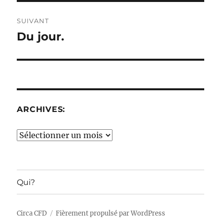
SUIVANT
Du jour.
Publication
suivante :
ARCHIVES:
Archives:
Qui?
Circa CFD
Fièrement propulsé par WordPress