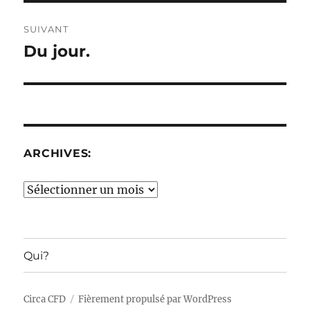
SUIVANT
Du jour.
Publication
suivante :
ARCHIVES:
Archives:
Qui?
Circa CFD
Fièrement propulsé par WordPress