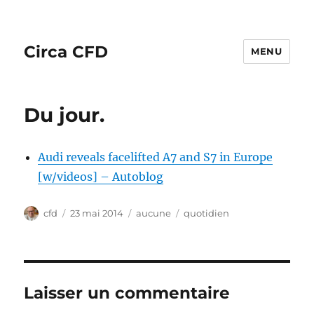
Circa CFD
MENU
Du jour.
Audi reveals facelifted A7 and S7 in Europe
[w/videos] – Autoblog
Auteur
Publié
Catégories
Étiquettes
cfd
23 mai 2014
aucune
quotidien
le
Laisser un commentaire