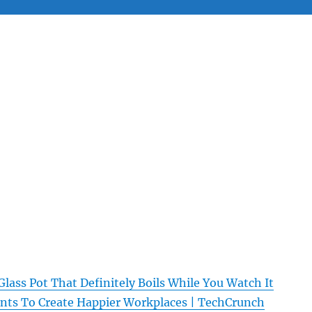
ass Pot That Definitely Boils While You Watch It
ts To Create Happier Workplaces | TechCrunch