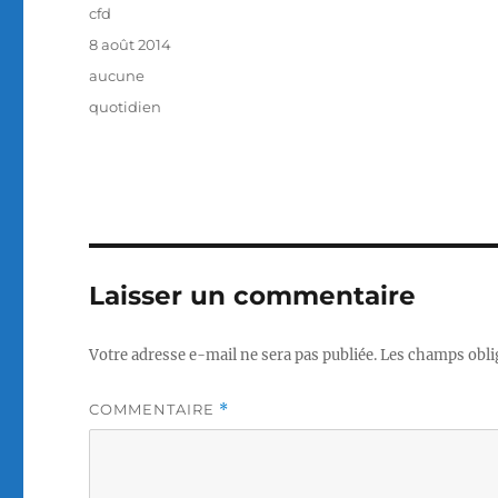
Auteur
cfd
Publié
8 août 2014
le
Catégories
aucune
Étiquettes
quotidien
Laisser un commentaire
Votre adresse e-mail ne sera pas publiée.
Les champs obli
COMMENTAIRE
*