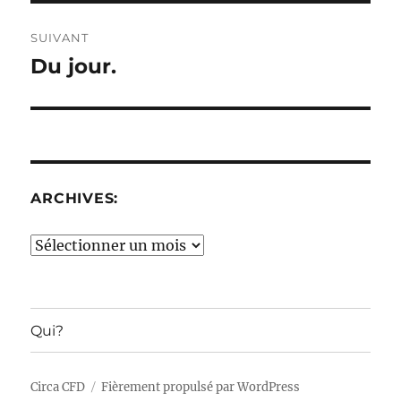
SUIVANT
Du jour.
Publication
suivante :
ARCHIVES:
Archives:
Qui?
Circa CFD
Fièrement propulsé par WordPress