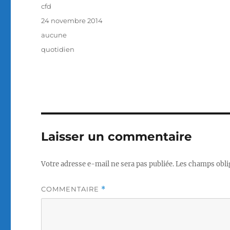
Auteur
cfd
Publié
24 novembre 2014
le
Catégories
aucune
Étiquettes
quotidien
Laisser un commentaire
Votre adresse e-mail ne sera pas publiée.
Les champs obli
COMMENTAIRE
*