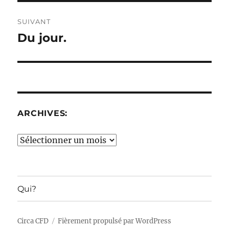
SUIVANT
Du jour.
Publication
suivante :
ARCHIVES:
Archives:
Qui?
Circa CFD
Fièrement propulsé par WordPress