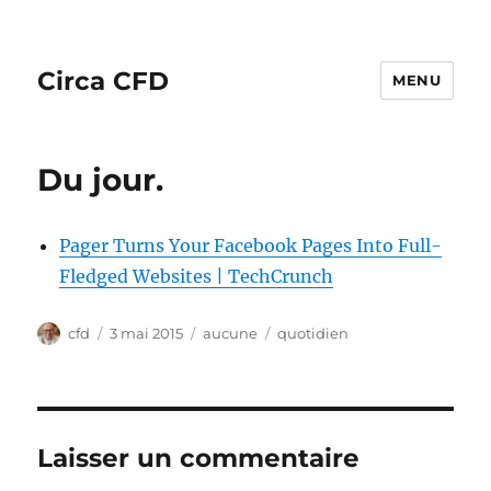
Circa CFD
MENU
Du jour.
Pager Turns Your Facebook Pages Into Full-
Fledged Websites | TechCrunch
Auteur
Publié
Catégories
Étiquettes
cfd
3 mai 2015
aucune
quotidien
le
Laisser un commentaire