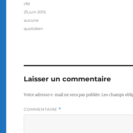
Auteur
cfd
Publié
25 juin 2015
le
Catégories
aucune
Étiquettes
quotidien
Laisser un commentaire
Votre adresse e-mail ne sera pas publiée.
Les champs obli
COMMENTAIRE
*