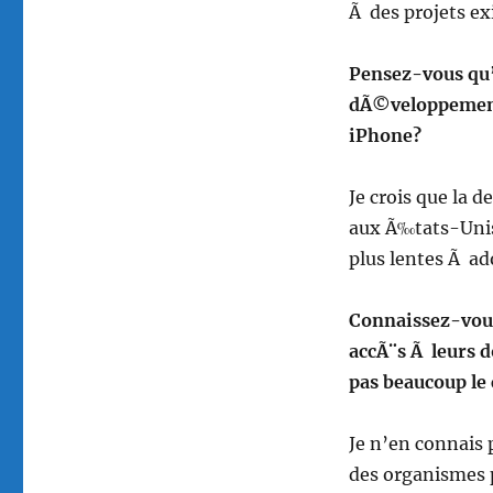
Ã des projets ex
Pensez-vous qu’
dÃ©veloppement 
iPhone?
Je crois que la 
aux Ã‰tats-Unis
plus lentes Ã ad
Connaissez-vous
accÃ¨s Ã leurs
pas beaucoup le 
Je n’en connais 
des organismes p