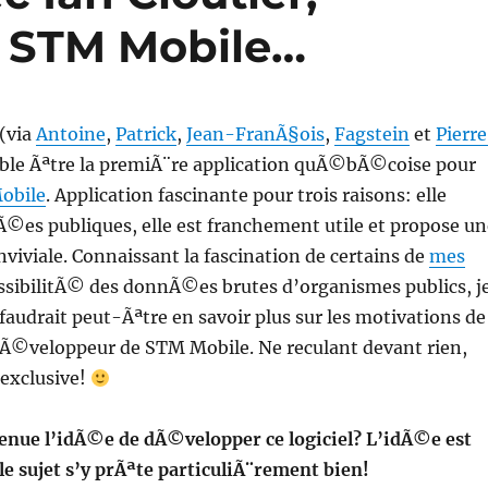
 STM Mobile…
(via
Antoine
,
Patrick
,
Jean-FranÃ§ois
,
Fagstein
et
Pierr
mble Ãªtre la premiÃ¨re application quÃ©bÃ©coise pour
obile
. Application fascinante pour trois raisons: elle
Ã©es publiques, elle est franchement utile et propose un
onviviale. Connaissant la fascination de certains de
mes
ssibilitÃ© des donnÃ©es brutes d’organismes publics, j
 faudrait peut-Ãªtre en savoir plus sur les motivations de
 dÃ©veloppeur de STM Mobile. Ne reculant devant rien,
 exclusive!
venue l’idÃ©e de dÃ©velopper ce logiciel? L’idÃ©e est
e sujet s’y prÃªte particuliÃ¨rement bien!