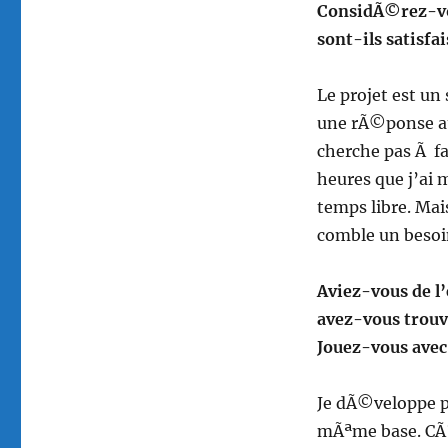
ConsidÃ©rez-vous
sont-ils satisfa
Le projet est un 
une rÃ©ponse auss
cherche pas Ã fai
heures que j’ai m
temps libre. Ma
comble un besoi
Aviez-vous de 
avez-vous trou
Jouez-vous avec
Je dÃ©veloppe po
mÃªme base. CÃ