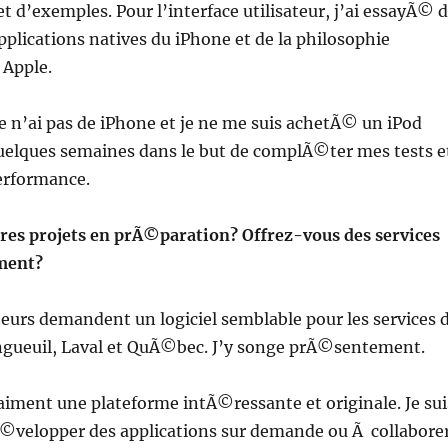
 d’exemples. Pour l’interface utilisateur, j’ai essayÃ© 
pplications natives du iPhone et de la philosophie
Apple.
 je n’ai pas de iPhone et je ne me suis achetÃ© un iPod
quelques semaines dans le but de complÃ©ter mes tests e
erformance.
res projets en prÃ©paration? Offrez-vous des services
ment?
ateurs demandent un logiciel semblable pour les services 
ngueuil, Laval et QuÃ©bec. J’y songe prÃ©sentement.
aiment une plateforme intÃ©ressante et originale. Je sui
©velopper des applications sur demande ou Ã collabore