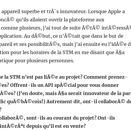
 appareil superbe et trÃ¨s innovateur. Lorsque Apple a
cÃ© qu’ils allaient ouvrir la plateforme aux
comme plusieurs, j’ai tout de suite Ã©tÃ© intÃ©ress
plication. Au dÃ©but, ce n’Ã©tait que dans le but de
areil et ses possibilitÃ©s, mais j’ai ensuite eu l’idÃ©e 
ation pour les horaires de la STM en me disant que Ã§a
atique pour plusieurs personnes.
e la STM n’est pas liÃ©e au projet? Comment prenez-
es? Offrent-ils un API spÃ©cial pour vous donner
Ã©es? (J’en doute, mais Ã§a serait innovateur de la par
blic quÃ©bÃ©cois!) Autrement dit, ont-il collaborÃ© d
?
collaborÃ©, sont-ils au courant du projet? Ont-ils
ntÃ©rÃªt depuis qu’il est en vente?