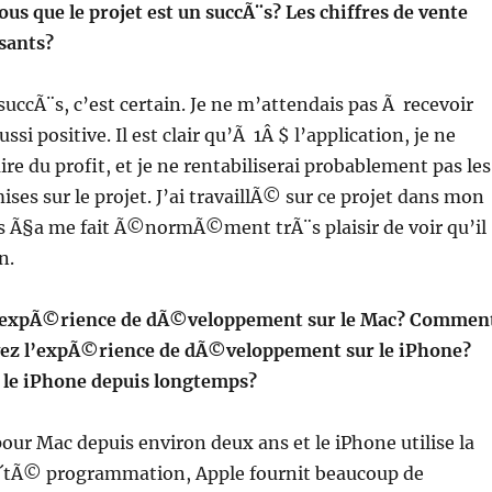
 que le projet est un succÃ¨s? Les chiffres de vente
isants?
succÃ¨s, c’est certain. Je ne m’attendais pas Ã recevoir
i positive. Il est clair qu’Ã 1Â $ l’application, je ne
re du profit, et je ne rentabiliserai probablement pas les
ises sur le projet. J’ai travaillÃ© sur ce projet dans mon
is Ã§a me fait Ã©normÃ©ment trÃ¨s plaisir de voir qu’il
n.
l’expÃ©rience de dÃ©veloppement sur le Mac? Commen
vez l’expÃ©rience de dÃ©veloppement sur le iPhone?
 le iPhone depuis longtemps?
ur Mac depuis environ deux ans et le iPhone utilise la
´tÃ© programmation, Apple fournit beaucoup de