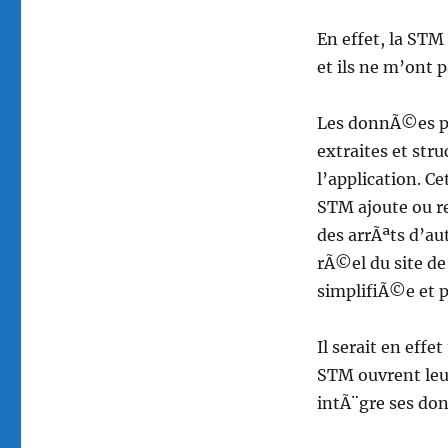
En effet, la STM
et ils ne m’ont p
Les donnÃ©es pro
extraites et st
l’application. C
STM ajoute ou re
des arrÃªts d’a
rÃ©el du site de
simplifiÃ©e et pl
Il serait en eff
STM ouvrent leur
intÃ¨gre ses do