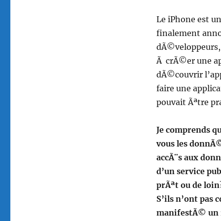
STM
Mobile…
Le iPhone est un
finalement annon
dÃ©veloppeurs, 
Ã crÃ©er une ap
dÃ©couvrir l’app
faire une applic
pouvait Ãªtre pr
Je comprends qu
vous les donnÃ©
accÃ¨s aux donn
d’un service pu
prÃªt ou de loin
S’ils n’ont pas 
manifestÃ© un i