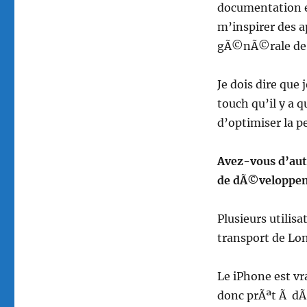
documentation et
m’inspirer des a
gÃ©nÃ©rale de 
Je dois dire que
touch qu’il y a 
d’optimiser la p
Avez-vous d’aut
de dÃ©veloppe
Plusieurs utilis
transport de Lo
Le iPhone est vr
donc prÃªt Ã dÃ