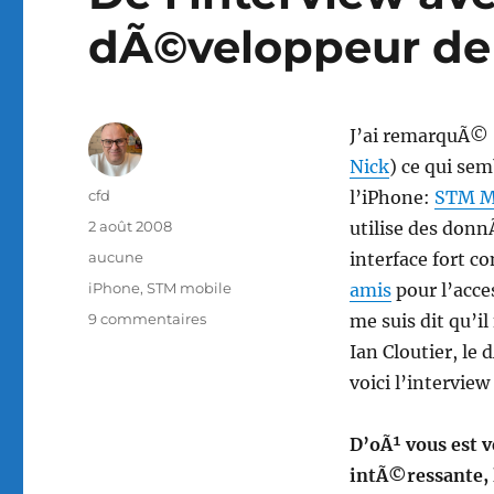
dÃ©veloppeur de
J’ai remarquÃ© 
Nick
) ce qui se
Auteur
cfd
l’iPhone:
STM M
Publié
2 août 2008
utilise des donn
le
Catégories
aucune
interface fort c
Étiquettes
iPhone
,
STM mobile
amis
pour l’acce
sur
9 commentaires
me suis dit qu’il
De
Ian Cloutier, le
l’interview
voici l’interview
avec
Ian
Cloutier,
D’oÃ¹ vous est 
dÃ©veloppeur
intÃ©ressante, l
de