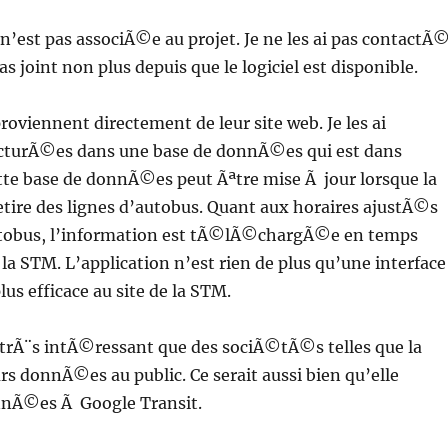
 n’est pas associÃ©e au projet. Je ne les ai pas contactÃ
as joint non plus depuis que le logiciel est disponible.
viennent directement de leur site web. Je les ai
ructurÃ©es dans une base de donnÃ©es qui est dans
ette base de donnÃ©es peut Ãªtre mise Ã jour lorsque la
tire des lignes d’autobus. Quant aux horaires ajustÃ©s
utobus, l’information est tÃ©lÃ©chargÃ©e en temps
 la STM. L’application n’est rien de plus qu’une interface
us efficace au site de la STM.
et trÃ¨s intÃ©ressant que des sociÃ©tÃ©s telles que la
s donnÃ©es au public. Ce serait aussi bien qu’elle
nnÃ©es Ã Google Transit.