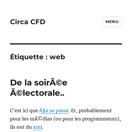
Circa CFD
MENU
Étiquette :
web
De la soirÃ©e
Ã©lectorale..
C’est ici que
Ã§a se passe
. Et, probablement
pour les mÃ©dias (ou pour les programmeurs),
ils ont du
xml
.