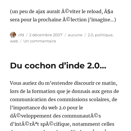
(un peu de ajax aurait Ã©viter le reload, Ã§a
sera pour la prochaine Ã©lection j’imagine…)
Auteur
Publié
Catégories
Étiquettes
cfd
2 décembre 2007
aucune
2.0
,
politique
,
le
sur
web
Un commentaire
De
la
soirÃ©e
Du cochon d’inde 2.0…
Ã©lectorale..
Vous auriez du m’entendre discourir ce matin,
lors de la formation que je donnais aux gens de
communication des commissions scolaires, de
l’importance du web 2.0 pour le
dÃ©veloppement des communautÃ©s
d’intÃ©rÃªt spÃ©cifique, notamment celles