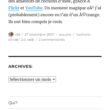
des amateurs de cochons d’inde, grÃ¢ce Ã
Flickr
et
YouTube
. Un moment magique oÃ¹ j’ai
(probablement) encore eu l’air d’un Ã©trange.
Ils ont bien compris je crois.
Auteur
Publié
Catégories
Étiquettes
cfd
27 novembre 2007
aucune
"cochons
le
sur
d'inde"
,
2.0
,
web
2 commentaires
Du
cochon
d’inde
2.0…
ARCHIVES:
Archives:
Qui?