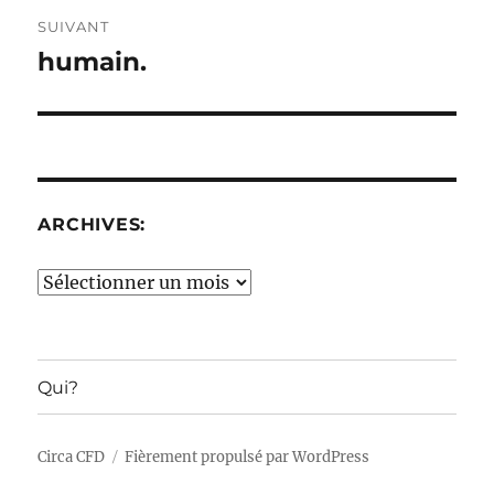
SUIVANT
humain.
Publication
suivante :
ARCHIVES:
Archives:
Qui?
Circa CFD
Fièrement propulsé par WordPress