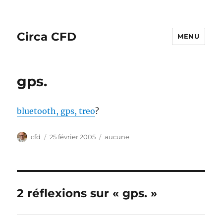
Circa CFD
MENU
gps.
bluetooth, gps, treo
?
Auteur
Publié
Catégories
cfd
25 février 2005
aucune
le
2 réflexions sur « gps. »